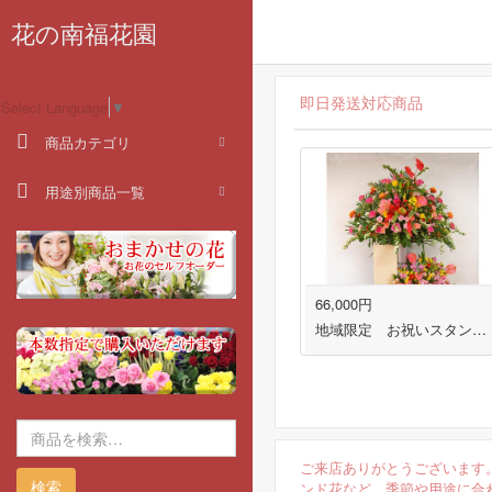
花の南福花園
即日発送対応商品
Select Language
▼
商品カテゴリ
用途別商品一覧
66,000円
地域限定 お祝いスタンド 福岡市・春日市・大野城市・太宰府市対応
ご来店ありがとうございます
検索
ンド花など、季節や用途に合