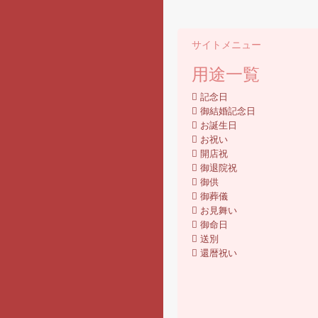
サイトメニュー
用途一覧
記念日
御結婚記念日
お誕生日
お祝い
開店祝
御退院祝
御供
御葬儀
お見舞い
御命日
送別
還暦祝い