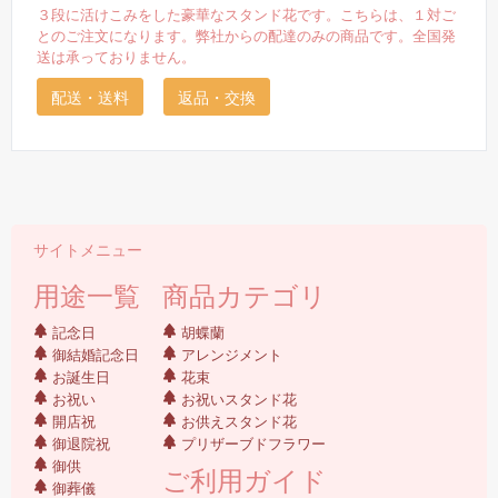
３段に活けこみをした豪華なスタンド花です。こちらは、１対ご
とのご注文になります。弊社からの配達のみの商品です。全国発
送は承っておりません。
配送・送料
返品・交換
サイトメニュー
用途一覧
商品カテゴリ
記念日
胡蝶蘭
御結婚記念日
アレンジメント
お誕生日
花束
お祝い
お祝いスタンド花
開店祝
お供えスタンド花
御退院祝
プリザーブドフラワー
御供
ご利用ガイド
御葬儀