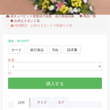
地域限定 お供えスタンド３段盛り１対
花キューピット加盟店の花屋 花の南福花園
商品一覧
お供えスタンド花
地域限定 お供えスタンド３段盛り１対
価格：66,000円
カード
銀行振込
Edy
請求書
数量：
対
購入する
サイズ
タグ
説明