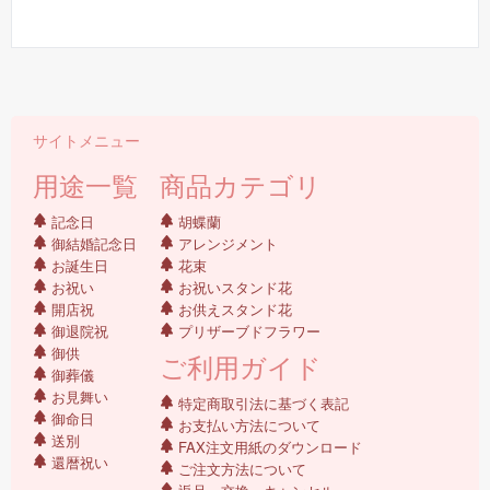
サイトメニュー
用途一覧
商品カテゴリ
記念日
胡蝶蘭
御結婚記念日
アレンジメント
お誕生日
花束
お祝い
お祝いスタンド花
開店祝
お供えスタンド花
御退院祝
プリザーブドフラワー
御供
ご利用ガイド
御葬儀
お見舞い
特定商取引法に基づく表記
御命日
お支払い方法について
送別
FAX注文用紙のダウンロード
還暦祝い
ご注文方法について