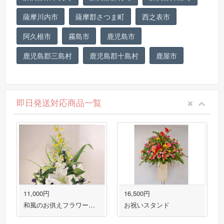
薩摩川内市
薩摩郡さつま町
西之表市
阿久根市
霧島市
鹿児島市
鹿児島郡三島村
鹿児島郡十島村
鹿屋市
即日発送対応商品一覧
11,000円
16,500円
和風のお供えフラワーアレンジメント 送料無料！
お祝いスタンド