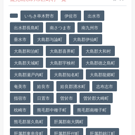
いちき串木野市
伊佐市
出水市
出水郡長島町
南さつま市
南九州市
垂水市
大島郡与論町
大島郡伊仙町
大島郡和泊町
大島郡喜界町
大島郡大和村
大島郡天城町
大島郡宇検村
大島郡徳之島町
大島郡瀬戸内町
大島郡知名町
大島郡龍郷町
奄美市
姶良市
姶良郡湧水町
志布志市
指宿市
日置市
曽於市
曽於郡大崎町
枕崎市
熊毛郡中種子町
熊毛郡南種子町
熊毛郡屋久島町
肝属郡南大隅町
肝属郡東串良町
肝属郡肝付町
肝属郡錦江町