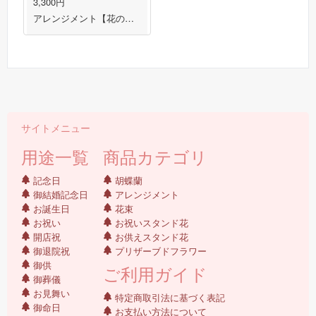
3,300円
アレンジメント【花の南福花園オリジナル】
サイトメニュー
用途一覧
商品カテゴリ
記念日
胡蝶蘭
御結婚記念日
アレンジメント
お誕生日
花束
お祝い
お祝いスタンド花
開店祝
お供えスタンド花
御退院祝
プリザーブドフラワー
御供
ご利用ガイド
御葬儀
お見舞い
特定商取引法に基づく表記
御命日
お支払い方法について