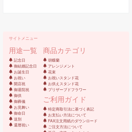
サイトメニュー
用途一覧
商品カテゴリ
記念日
胡蝶蘭
御結婚記念日
アレンジメント
お誕生日
花束
お祝い
お祝いスタンド花
開店祝
お供えスタンド花
御退院祝
プリザーブドフラワー
御供
ご利用ガイド
御葬儀
お見舞い
特定商取引法に基づく表記
御命日
お支払い方法について
送別
FAX注文用紙のダウンロード
還暦祝い
ご注文方法について