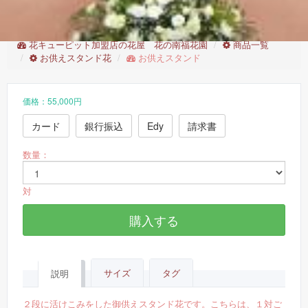
お供えスタンド
花キューピット加盟店の花屋 花の南福花園
商品一覧
お供えスタンド花
お供えスタンド
価格：55,000円
カード
銀行振込
Edy
請求書
数量：
対
購入する
サイズ
タグ
説明
２段に活けこみをした御供えスタンド花です。こちらは、１対ご