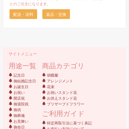
とのご注文になります。
配送・送料
返品・交換
サイトメニュー
用途一覧
商品カテゴリ
記念日
胡蝶蘭
御結婚記念日
アレンジメント
お誕生日
花束
お祝い
お祝いスタンド花
開店祝
お供えスタンド花
御退院祝
プリザーブドフラワー
御供
ご利用ガイド
御葬儀
お見舞い
特定商取引法に基づく表記
御命日
お支払い方法について