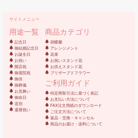
サイトメニュー
用途一覧
商品カテゴリ
記念日
胡蝶蘭
御結婚記念日
アレンジメント
お誕生日
花束
お祝い
お祝いスタンド花
開店祝
お供えスタンド花
御退院祝
プリザーブドフラワー
御供
ご利用ガイド
御葬儀
お見舞い
特定商取引法に基づく表記
御命日
お支払い方法について
送別
FAX注文用紙のダウンロード
還暦祝い
ご注文方法について
返品・交換・キャンセル
商品のお届け・送料について