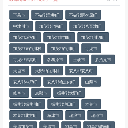
下呂市
不破郡垂井町
不破郡関ケ原町
中津川市
加茂郡七宗町
加茂郡八百津町
加茂郡坂祝町
加茂郡富加町
加茂郡川辺町
加茂郡東白川村
加茂郡白川町
可児市
可児郡御嵩町
各務原市
土岐市
多治見市
大垣市
大野郡白川村
安八郡安八町
安八郡神戸町
安八郡輪之内町
山県市
岐阜市
恵那市
揖斐郡大野町
揖斐郡揖斐川町
揖斐郡池田町
本巣市
本巣郡北方町
海津市
瑞浪市
瑞穂市
美濃加茂市
美濃市
羽島市
羽島郡岐南町