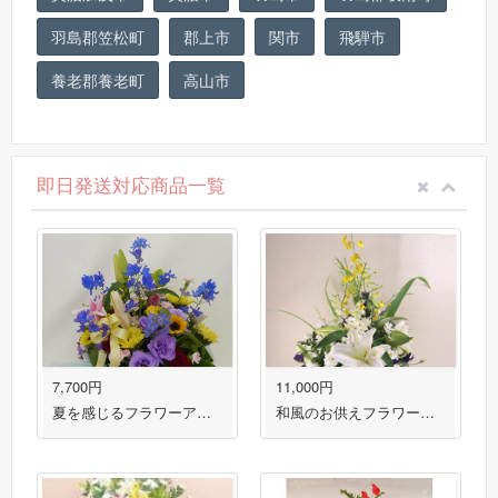
羽島郡笠松町
郡上市
関市
飛騨市
養老郡養老町
高山市
即日発送対応商品一覧
7,700円
11,000円
夏を感じるフラワーアレンジメント
和風のお供えフラワーアレンジメント 送料無料！