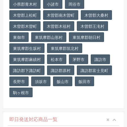
小県郡青木村
小諸市
岡谷市
木曽郡上松町
木曽郡南木曽町
木曽郡大桑村
木曽郡木曽町
木曽郡木祖村
木曽郡王滝村
東御市
東筑摩郡山形村
東筑摩郡朝日村
東筑摩郡生坂村
東筑摩郡筑北村
東筑摩郡麻績村
松本市
茅野市
諏訪市
諏訪郡下諏訪町
諏訪郡原村
諏訪郡富士見町
長野市
須坂市
飯山市
飯田市
駒ヶ根市
即日発送対応商品一覧