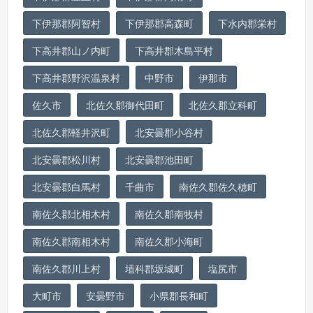
下伊那郡阿智村
下伊那郡高森町
下水内郡栄村
下高井郡山ノ内町
下高井郡木島平村
下高井郡野沢温泉村
中野市
伊那市
佐久市
北佐久郡御代田町
北佐久郡立科町
北佐久郡軽井沢町
北安曇郡小谷村
北安曇郡松川村
北安曇郡池田町
北安曇郡白馬村
千曲市
南佐久郡佐久穂町
南佐久郡北相木村
南佐久郡南牧村
南佐久郡南相木村
南佐久郡小海町
南佐久郡川上村
埴科郡坂城町
塩尻市
大町市
安曇野市
小県郡長和町