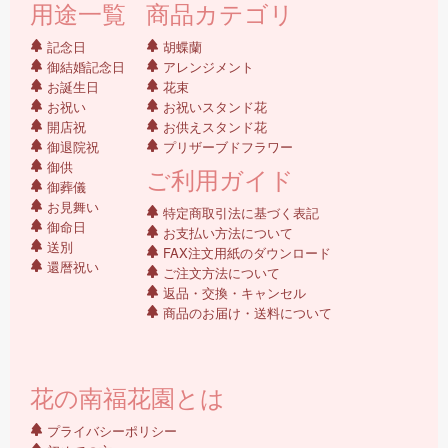
用途一覧
商品カテゴリ
記念日
胡蝶蘭
御結婚記念日
アレンジメント
お誕生日
花束
お祝い
お祝いスタンド花
開店祝
お供えスタンド花
御退院祝
プリザーブドフラワー
御供
ご利用ガイド
御葬儀
お見舞い
特定商取引法に基づく表記
御命日
お支払い方法について
送別
FAX注文用紙のダウンロード
還暦祝い
ご注文方法について
返品・交換・キャンセル
商品のお届け・送料について
花の南福花園とは
プライバシーポリシー