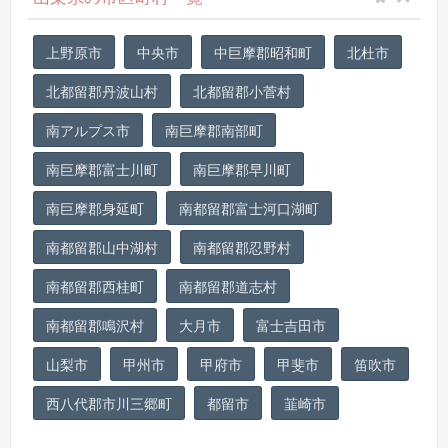
上野原市
中央市
中巨摩郡昭和町
北杜市
北都留郡丹波山村
北都留郡小菅村
南アルプス市
南巨摩郡南部町
南巨摩郡富士川町
南巨摩郡早川町
南巨摩郡身延町
南都留郡富士河口湖町
南都留郡山中湖村
南都留郡忍野村
南都留郡西桂町
南都留郡道志村
南都留郡鳴沢村
大月市
富士吉田市
山梨市
甲州市
甲府市
甲斐市
笛吹市
西八代郡市川三郷町
都留市
韮崎市