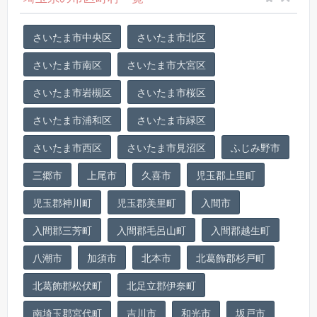
さいたま市中央区
さいたま市北区
さいたま市南区
さいたま市大宮区
さいたま市岩槻区
さいたま市桜区
さいたま市浦和区
さいたま市緑区
さいたま市西区
さいたま市見沼区
ふじみ野市
三郷市
上尾市
久喜市
児玉郡上里町
児玉郡神川町
児玉郡美里町
入間市
入間郡三芳町
入間郡毛呂山町
入間郡越生町
八潮市
加須市
北本市
北葛飾郡杉戸町
北葛飾郡松伏町
北足立郡伊奈町
南埼玉郡宮代町
吉川市
和光市
坂戸市