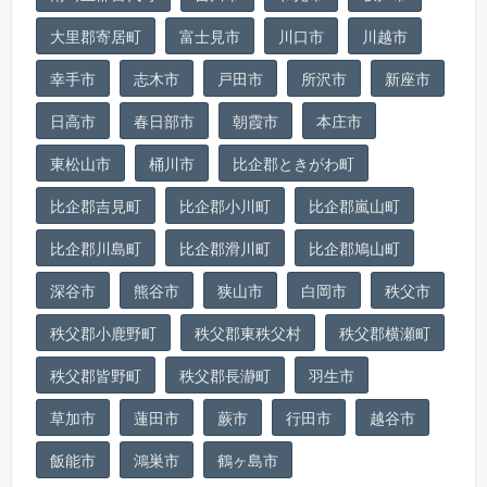
大里郡寄居町
富士見市
川口市
川越市
幸手市
志木市
戸田市
所沢市
新座市
日高市
春日部市
朝霞市
本庄市
東松山市
桶川市
比企郡ときがわ町
比企郡吉見町
比企郡小川町
比企郡嵐山町
比企郡川島町
比企郡滑川町
比企郡鳩山町
深谷市
熊谷市
狭山市
白岡市
秩父市
秩父郡小鹿野町
秩父郡東秩父村
秩父郡横瀬町
秩父郡皆野町
秩父郡長瀞町
羽生市
草加市
蓮田市
蕨市
行田市
越谷市
飯能市
鴻巣市
鶴ヶ島市