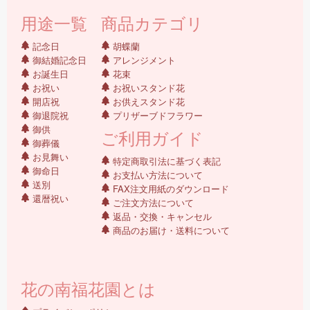
用途一覧
商品カテゴリ
記念日
胡蝶蘭
御結婚記念日
アレンジメント
お誕生日
花束
お祝い
お祝いスタンド花
開店祝
お供えスタンド花
御退院祝
プリザーブドフラワー
御供
ご利用ガイド
御葬儀
お見舞い
特定商取引法に基づく表記
御命日
お支払い方法について
送別
FAX注文用紙のダウンロード
還暦祝い
ご注文方法について
返品・交換・キャンセル
商品のお届け・送料について
花の南福花園とは