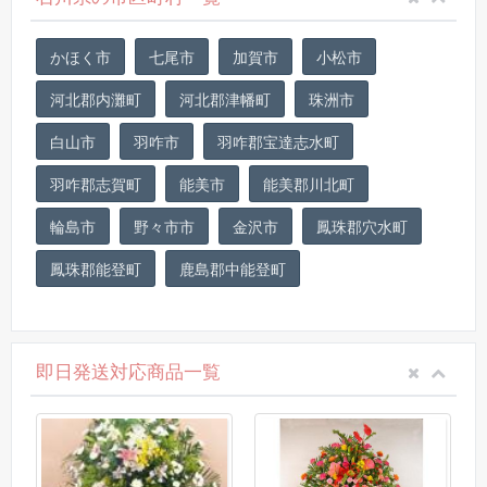
かほく市
七尾市
加賀市
小松市
河北郡内灘町
河北郡津幡町
珠洲市
白山市
羽咋市
羽咋郡宝達志水町
羽咋郡志賀町
能美市
能美郡川北町
輪島市
野々市市
金沢市
鳳珠郡穴水町
鳳珠郡能登町
鹿島郡中能登町
即日発送対応商品一覧