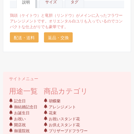
サイズ
タグ
説明
鶏頭（ケイトウ）と竜胆（リンドウ）がメインに入ったフラワー
アレンジメントです。オリエンタル白ユリも入っているのでコン
パクトな仕上がりでも豪華です。
配送・送料
返品・交換
サイトメニュー
用途一覧
商品カテゴリ
記念日
胡蝶蘭
御結婚記念日
アレンジメント
お誕生日
花束
お祝い
お祝いスタンド花
開店祝
お供えスタンド花
御退院祝
プリザーブドフラワー