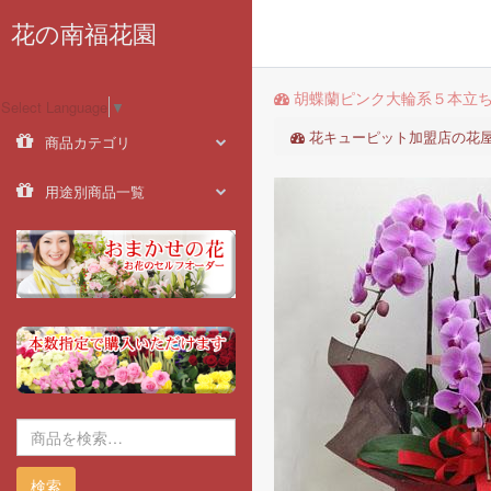
花の南福花園
胡蝶蘭ピンク大輪系５本立
Select Language
▼
花キューピット加盟店の花
商品カテゴリ
用途別商品一覧
検索