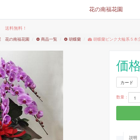
花の南福花園
ち 送料無料！
屋 花の南福花園
商品一覧
胡蝶蘭
胡蝶蘭ピンク大輪系５本
価格
カード
数量：
説明