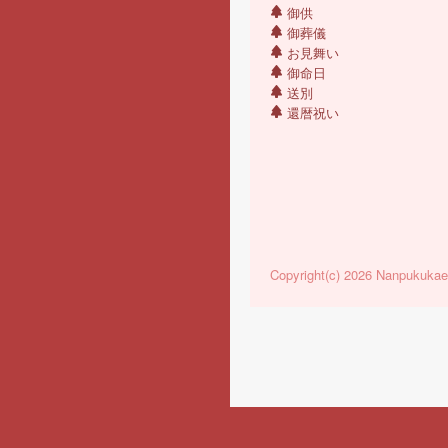
御供
御葬儀
お見舞い
御命日
送別
還暦祝い
Copyright(c) 2026 Nanpukukaen