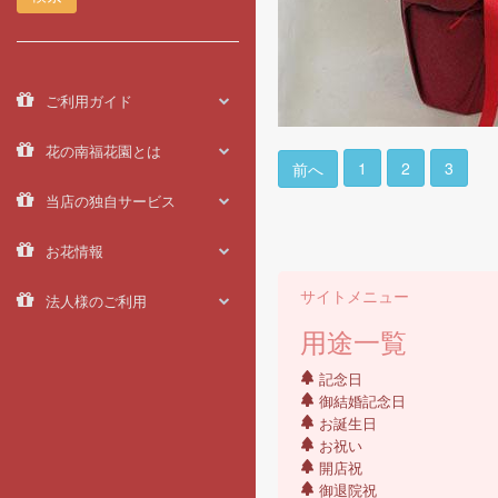
ご利用ガイド
花の南福花園とは
1
2
3
前へ
当店の独自サービス
お花情報
サイトメニュー
法人様のご利用
用途一覧
記念日
御結婚記念日
お誕生日
お祝い
開店祝
御退院祝