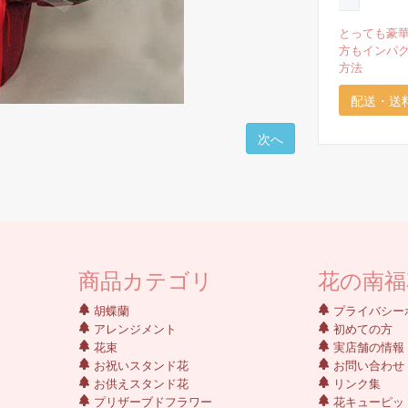
とっても豪
方もインパ
方法
配送・送
次へ
商品カテゴリ
花の南福
胡蝶蘭
プライバシー
アレンジメント
初めての方
花束
実店舗の情報
お祝いスタンド花
お問い合わせ
お供えスタンド花
リンク集
プリザーブドフラワー
花キューピッ